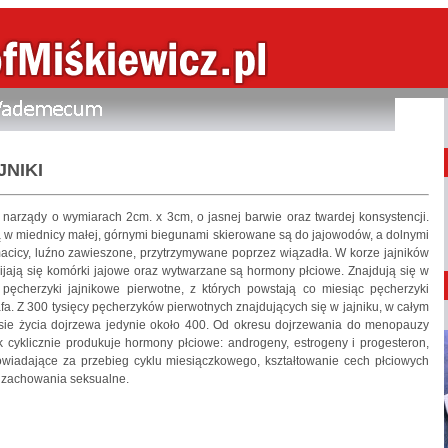
JNIKI
narządy o wymiarach 2cm. x 3cm, o jasnej barwie oraz twardej konsystencji.
 w miednicy małej, górnymi biegunami skierowane są do jajowodów, a dolnymi
acicy, luźno zawieszone, przytrzymywane poprzez wiązadła. W korze jajników
ijają się komórki jajowe oraz wytwarzane są hormony płciowe. Znajdują się w
 pęcherzyki jajnikowe pierwotne, z których powstają co miesiąc pęcherzyki
fa. Z 300 tysięcy pęcherzyków pierwotnych znajdujących się w jajniku, w całym
sie życia dojrzewa jedynie około 400. Od okresu dojrzewania do menopauzy
ik cyklicznie produkuje hormony płciowe: androgeny, estrogeny i progesteron,
wiadające za przebieg cyklu miesiączkowego, kształtowanie cech płciowych
 zachowania seksualne.