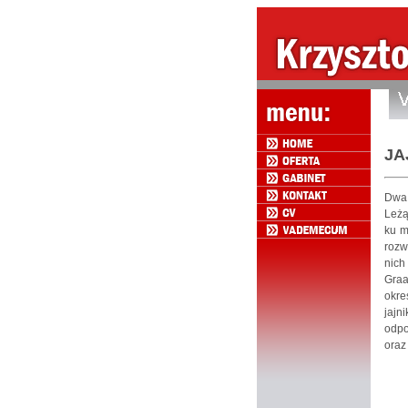
JA
Dwa 
Leżą
ku m
rozw
nich
Graa
okre
jajn
odpo
oraz