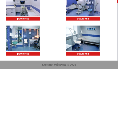
powiększ
powiększ
powiększ
powiększ
Krzysztof Miśkiewicz © 2026