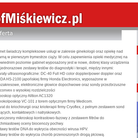
net świadczy kompleksowe usługi w zakresie ginekologii oraz opiekę nad
arną w pierwszym trymestrze ciąży. W celu zapewnienia opieki medycznej na
wiednim poziomie gabinet wyposażony jest w nowe, dobrej klasy urządzenia
 jednorazowe zestawy testów do diagnostyki i terapii, między innymi:
raty ultrasonograficzne: DC-40 Full HD color doppler/power doppler oraz
A HS-2100 japońskiej firmy Honda Electronics, wyposażone w
ozakresowe, elektroniczne głowice dopochwowe oraz sondy przezbrzuszne
 convex o wysokiej rozdzielczości
lposkop optyczny Alltion AC1320
eokolposkop VC-101 z torem optycznym firmy Medicom.
rat do kriochirurgii oraz krioterapii firmy Cryoflex, z pełnym zestawem sond
ących, kontaktowych i natryskowych.
oczesny mikroskop kontrastowo-fazowy z zestawem filtrów do
chmiastowej oceny biocenozy pochwy.
tawy testów DNA do wykrycia obecności wirusa HPV.
tawy testów do wykrycia chorób przenoszonych drogą płciową.