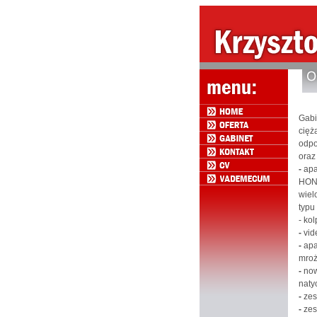
Gabi
cięż
odpo
oraz
-
apa
HOND
wiel
typu
- ko
-
vid
-
apa
mroż
-
now
naty
-
zes
-
zes