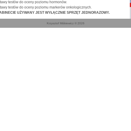
tawy testów do oceny poziomu hormonów.
tawy testów do oceny poziomu markerów onkologicznych.
ABINECIE UŻYWANY JEST WYŁĄCZNIE SPRZĘT JEDNORAZOWY.
Krzysztof Miśkiewicz © 2026